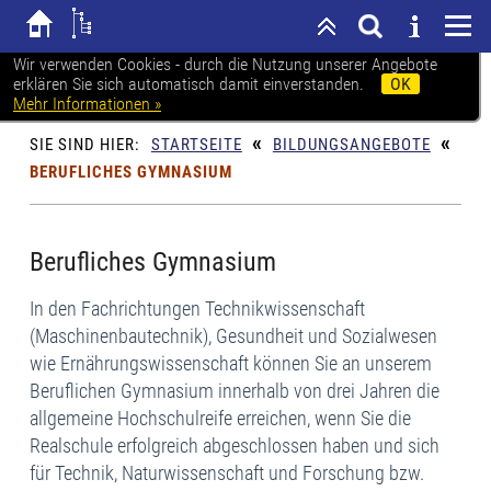
Wir verwenden Cookies - durch die Nutzung unserer Angebote
erklären Sie sich automatisch damit einverstanden.
OK
Karl-Heine-Schule Leipzig
Mehr Informationen »
«
«
SIE SIND HIER:
STARTSEITE
BILDUNGSANGEBOTE
BERUFLICHES GYMNASIUM
Berufliches Gymnasium
In den Fachrichtungen Technikwissenschaft
(Maschinenbautechnik), Gesundheit und Sozialwesen
wie Ernährungswissenschaft können Sie an unserem
Beruflichen Gymnasium innerhalb von drei Jahren die
allgemeine Hochschulreife erreichen, wenn Sie die
Realschule erfolgreich abgeschlossen haben und sich
für Technik, Naturwissenschaft und Forschung bzw.