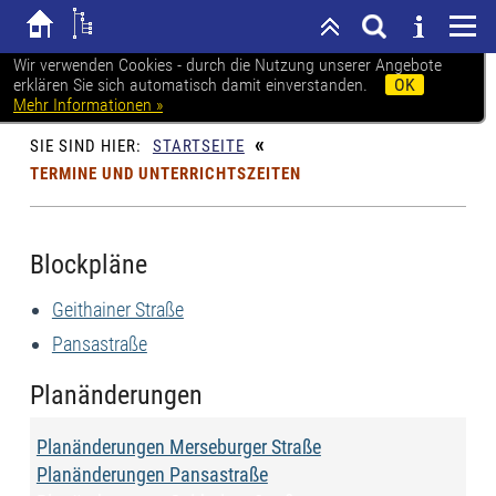
Wir verwenden Cookies - durch die Nutzung unserer Angebote
erklären Sie sich automatisch damit einverstanden.
OK
Karl-Heine-Schule Leipzig
Mehr Informationen »
«
SIE SIND HIER:
STARTSEITE
TERMINE UND UNTERRICHTSZEITEN
Blockpläne
Geithainer Straße
Pansastraße
Planänderungen
Planänderungen Merseburger Straße
Planänderungen Pansastraße