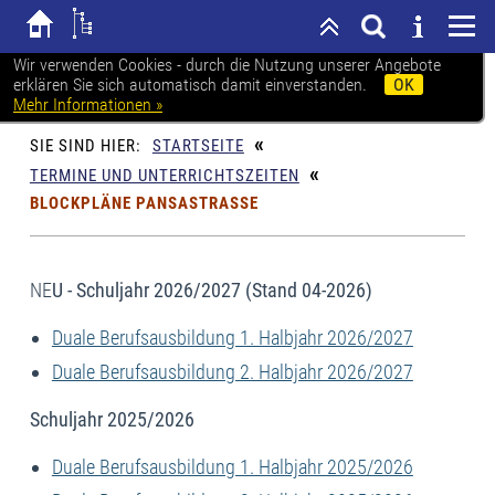
Wir verwenden Cookies - durch die Nutzung unserer Angebote
erklären Sie sich automatisch damit einverstanden.
OK
Karl-Heine-Schule Leipzig
Mehr Informationen »
«
SIE SIND HIER:
STARTSEITE
«
TERMINE UND UNTERRICHTSZEITEN
BLOCKPLÄNE PANSASTRASSE
NE
U - Schuljahr 2026/2027 (Stand 04-2026)
Duale Berufsausbildung 1. Halbjahr 2026/2027
Duale Berufsausbildung 2. Halbjahr 2026/2027
Schuljahr 2025/2026
Duale Berufsausbildung 1. Halbjahr 2025/2026